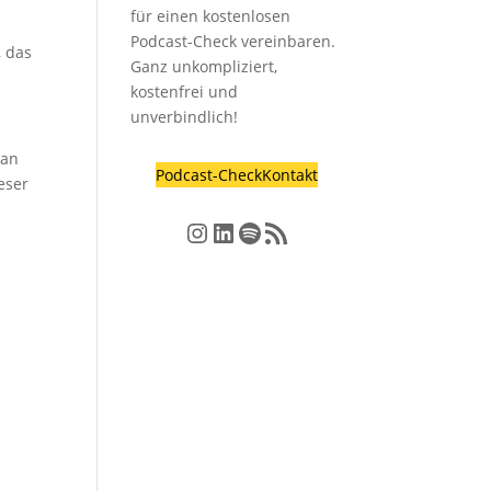
für einen kostenlosen
Podcast-Check vereinbaren.
, das
Ganz unkompliziert,
kostenfrei und
unverbindlich!
man
Podcast-Check
Kontakt
eser
Instagram
LinkedIn
Spotify
RSS-Feed