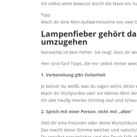
Ich selbst atme bewusst durch die Nase ein, ha
Tipp:
Mach dir eine Mini-Aufwärmroutine von zwei b
Lampenfieber gehört da
umzugehen
Nervosität ist kein Fehler. Sie zeigt, dass dir w
Hier sind fünf Tipps, die mir selbst immer wie
1. Vorbereitung gibt Sicherheit
Je besser du weißt, was du sagen willst, desto
Mach dir Stichpunkte oder ein kleines Mini-Skr
Ich übe häufig meinen Einstieg laut und schau
2. Sprich mit einer Person, nicht mit „allen“
Stell dir eine Freundin oder deine Wunschkund
Das macht deine Stimme weicher und natürlic
Du sprichst persönlicher und der Druck fällt a