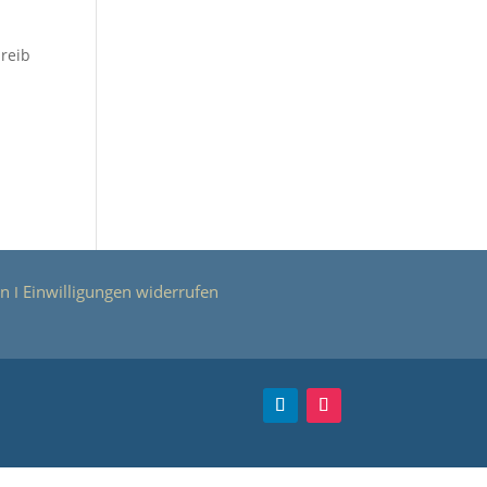
hreib
en
Einwilligungen widerrufen
Ι