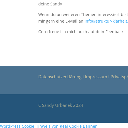
deine Sandy
Wenn du an weiteren Themen interessiert bist,
mir gern eine E-Mail an
info@struktur-klarheit
Gern freue ich mich auch auf dein Feedback!
Datenschutzerklärung
Impressum
Privatsp
Ι
Ι
C Sandy Urbanek 2024
WordPress Cookie Hinweis von Real Cookie Banner