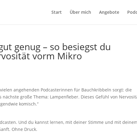
Start
Über mich
Angebote
Podc
gut genug – so besiegst du
vosität vorm Mikro
 vielen angehenden Podcasterinnen für Bauchkribbeln sorgt: die
 nächste große Thema: Lampenfieber. Dieses Gefühl von Nervositä
rgendwie komisch.“
casten. Und du kannst lernen, mit deiner Stimme und mit deine
Sanft. Ohne Druck.