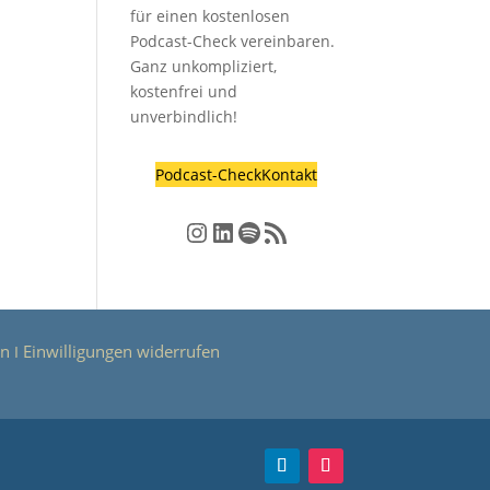
für einen kostenlosen
Podcast-Check vereinbaren.
Ganz unkompliziert,
kostenfrei und
unverbindlich!
Podcast-Check
Kontakt
Instagram
LinkedIn
Spotify
RSS-Feed
en
Einwilligungen widerrufen
Ι