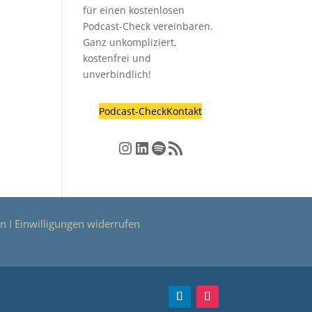
für einen kostenlosen
Podcast-Check vereinbaren.
Ganz unkompliziert,
kostenfrei und
unverbindlich!
Podcast-Check
Kontakt
Instagram
LinkedIn
Spotify
RSS-Feed
en
Einwilligungen widerrufen
Ι