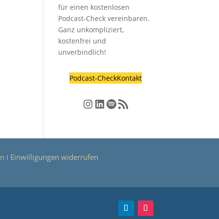
für einen kostenlosen
Podcast-Check vereinbaren.
Ganz unkompliziert,
kostenfrei und
unverbindlich!
Podcast-Check
Kontakt
Instagram
LinkedIn
Spotify
RSS-Feed
en
Einwilligungen widerrufen
Ι