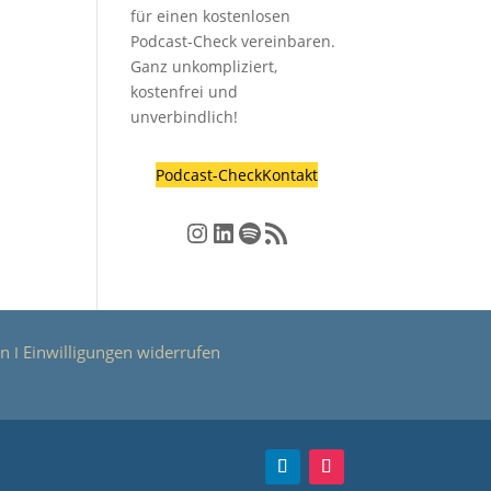
für einen kostenlosen
Podcast-Check vereinbaren.
Ganz unkompliziert,
kostenfrei und
unverbindlich!
Podcast-Check
Kontakt
Instagram
LinkedIn
Spotify
RSS-Feed
en
Einwilligungen widerrufen
Ι