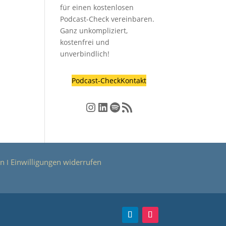
für einen kostenlosen
Podcast-Check vereinbaren.
Ganz unkompliziert,
kostenfrei und
unverbindlich!
Podcast-Check
Kontakt
Instagram
LinkedIn
Spotify
RSS-Feed
en
Einwilligungen widerrufen
Ι