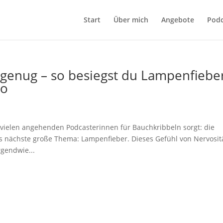
Start
Über mich
Angebote
Podc
 genug – so besiegst du Lampenfiebe
ro
 vielen angehenden Podcasterinnen für Bauchkribbeln sorgt: die
 nächste große Thema: Lampenfieber. Dieses Gefühl von Nervositä
gendwie...